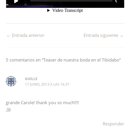
←
Entrada anterior
Entrada siguiente
→
5 comentarios en “Teaser de nuestra boda en el Tibidabo”
GUILLE
17 JUNIO, 2013 A LAS 16:37
grande Carole! thank you so much!!!!
;)))
Responder