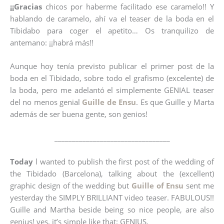
¡¡Gracias
chicos por haberme facilitado ese caramelo!! Y
hablando de caramelo, ahí va el teaser de la boda en el
Tibidabo para coger el apetito… Os tranquilizo de
antemano: ¡¡habrá más!!
Aunque hoy tenía previsto publicar el primer post de la
boda en el Tibidado, sobre todo el grafismo (excelente) de
la boda, pero me adelantó el simplemente GENIAL teaser
del no menos genial
Guille de Ensu
. Es que Guille y Marta
además de ser buena gente, son genios!
_________________________________
Today
l wanted to publish the first post of the wedding of
the Tibidado (Barcelona), talking about the (excellent)
graphic design of the wedding but
Guille of Ensu
sent me
yesterday the SIMPLY BRILLIANT video teaser. FABULOUS!!
Guille and Martha beside being so nice people, are also
genius! yes, it’s simple like that: GENIUS.