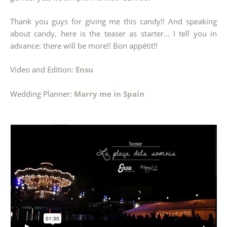
Thank you guys for giving me this candy!! And speaking
about candy, here is the teaser as starter… I tell you in
advance: there will be more!! Bon appétit!!
Video and Edition:
Ensu
Wedding Planner:
Marry me in Spain